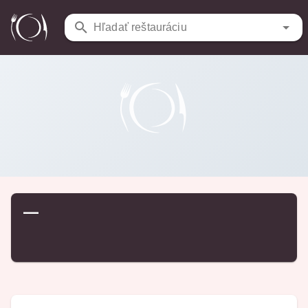
Reštaurácie
/
…
Hľadať reštauráciu
—