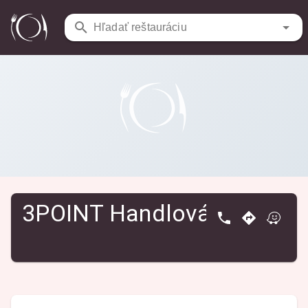
Reštaurácie
/
3POINT Handlová
Hľadať reštauráciu
3POINT Handlová