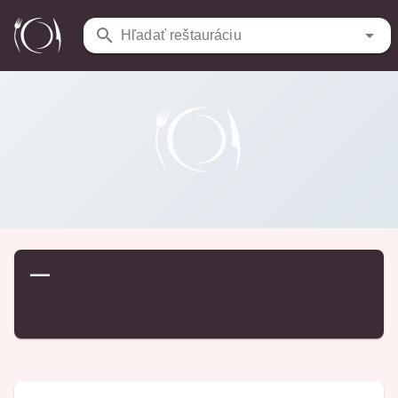
Reštaurácie
/
…
Hľadať reštauráciu
—