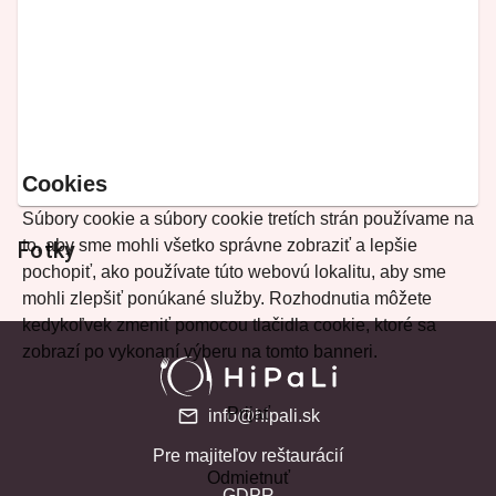
Cookies
Súbory cookie a súbory cookie tretích strán používame na
to, aby sme mohli všetko správne zobraziť a lepšie
Fotky
pochopiť, ako používate túto webovú lokalitu, aby sme
mohli zlepšiť ponúkané služby. Rozhodnutia môžete
kedykoľvek zmeniť pomocou tlačidla cookie, ktoré sa
zobrazí po vykonaní výberu na tomto banneri.
Prijať
info@hipali.sk
Pre majiteľov reštaurácií
Odmietnuť
GDPR