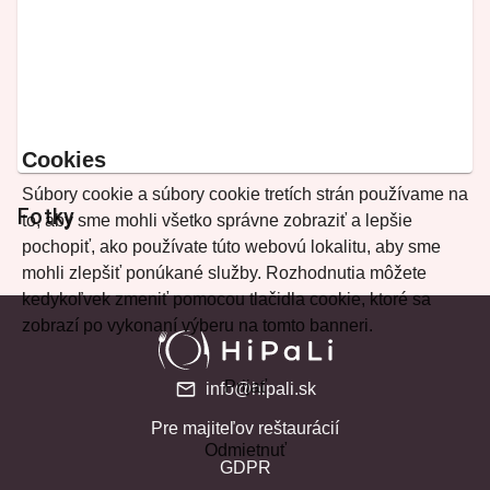
Cookies
Súbory cookie a súbory cookie tretích strán používame na
Fotky
to, aby sme mohli všetko správne zobraziť a lepšie
pochopiť, ako používate túto webovú lokalitu, aby sme
mohli zlepšiť ponúkané služby. Rozhodnutia môžete
kedykoľvek zmeniť pomocou tlačidla cookie, ktoré sa
zobrazí po vykonaní výberu na tomto banneri.
Prijať
info@hipali.sk
Pre majiteľov reštaurácií
Odmietnuť
GDPR