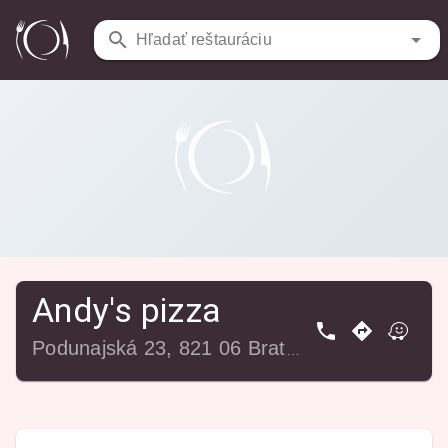
Reštaurácie
/
Andy's pizza
Hľadať reštauráciu
Andy's pizza
Podunajská 23, 821 06 Bratislava-Ružinov, Slovensko