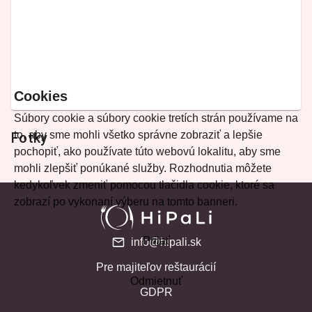
Cookies
Súbory cookie a súbory cookie tretích strán používame na
to, aby sme mohli všetko správne zobraziť a lepšie
Fotky
pochopiť, ako používate túto webovú lokalitu, aby sme
mohli zlepšiť ponúkané služby. Rozhodnutia môžete
kedykoľvek zmeniť pomocou tlačidla cookie, ktoré sa
zobrazí po vykonaní výberu na tomto banneri.
Prijať
info@hipali.sk
Pre majiteľov reštaurácií
Odmietnuť
GDPR