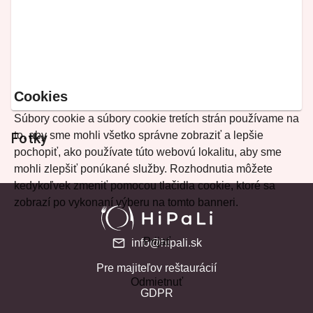
Cookies
Súbory cookie a súbory cookie tretích strán používame na
to, aby sme mohli všetko správne zobraziť a lepšie
Fotky
pochopiť, ako používate túto webovú lokalitu, aby sme
mohli zlepšiť ponúkané služby. Rozhodnutia môžete
kedykoľvek zmeniť pomocou tlačidla cookie, ktoré sa
zobrazí po vykonaní výberu na tomto banneri.
Prijať
info@hipali.sk
Pre majiteľov reštaurácií
Odmietnuť
GDPR