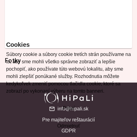
Cookies
Súbory cookie a súbory cookie tretích strán používame na
Fotky
to, aby sme mohli všetko správne zobraziť a lepšie
pochopiť, ako používate túto webovú lokalitu, aby sme
mohli zlepšiť ponúkané služby. Rozhodnutia môžete
kedykoľvek zmeniť pomocou tlačidla cookie, ktoré sa
zobrazí po vykonaní výberu na tomto banneri.
Prijať
info@hipali.sk
Pre majiteľov reštaurácií
Odmietnuť
GDPR