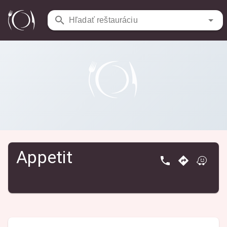
Reštaurácie
/
Appetit
Hľadať reštauráciu
Appetit