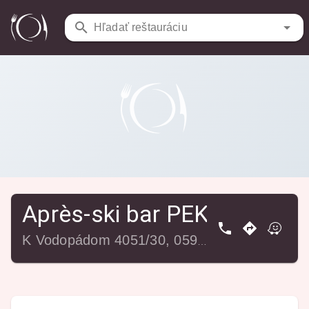
Reštaurácie
/
Après-ski bar PEKYLAND
Hľadať reštauráciu
Après-ski bar PEKYLAND
K Vodopádom 4051/30, 059 85 Vysoké Tatry-Štrbské Pleso, Slovensko