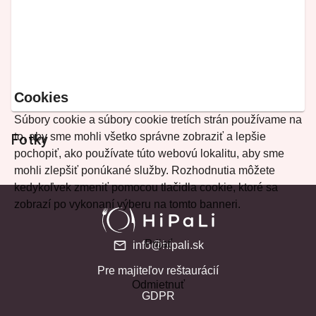
Cookies
Súbory cookie a súbory cookie tretích strán používame na
to, aby sme mohli všetko správne zobraziť a lepšie
Fotky
pochopiť, ako používate túto webovú lokalitu, aby sme
mohli zlepšiť ponúkané služby. Rozhodnutia môžete
kedykoľvek zmeniť pomocou tlačidla cookie, ktoré sa
zobrazí po vykonaní výberu na tomto banneri.
Prijať
info@hipali.sk
Pre majiteľov reštaurácií
Odmietnuť
GDPR