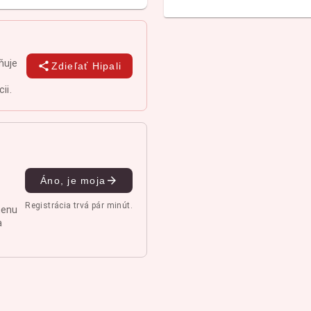
ňuje
Zdieľať Hipali
ii.
Áno, je moja
Registrácia trvá pár minút.
menu
a