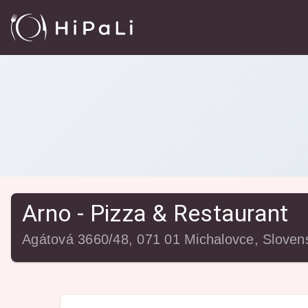
Reštaurácie
/
Arno - Pizza & Restaurant
Arno - Pizza & Restaurant
Agátová 3660/48, 071 01 Michalovce, Sloven