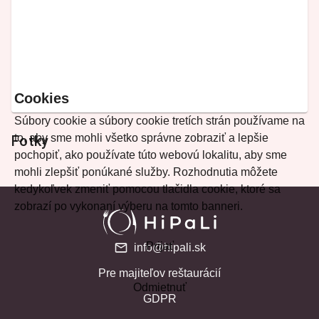
Cookies
Súbory cookie a súbory cookie tretích strán používame na
to, aby sme mohli všetko správne zobraziť a lepšie
Fotky
pochopiť, ako používate túto webovú lokalitu, aby sme
mohli zlepšiť ponúkané služby. Rozhodnutia môžete
kedykoľvek zmeniť pomocou tlačidla cookie, ktoré sa
zobrazí po vykonaní výberu na tomto banneri.
Prijať
info@hipali.sk
Pre majiteľov reštaurácií
Odmietnuť
GDPR