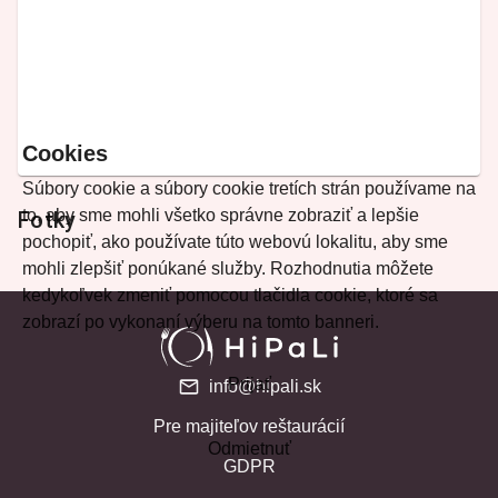
Cookies
Súbory cookie a súbory cookie tretích strán používame na
to, aby sme mohli všetko správne zobraziť a lepšie
Fotky
pochopiť, ako používate túto webovú lokalitu, aby sme
mohli zlepšiť ponúkané služby. Rozhodnutia môžete
kedykoľvek zmeniť pomocou tlačidla cookie, ktoré sa
zobrazí po vykonaní výberu na tomto banneri.
Prijať
info@hipali.sk
Pre majiteľov reštaurácií
Odmietnuť
GDPR