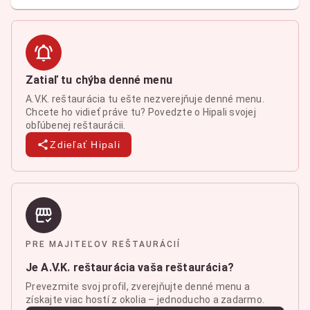
Zatiaľ tu chýba denné menu
A.V.K. reštaurácia tu ešte nezverejňuje denné menu.
Chcete ho vidieť práve tu? Povedzte o Hipali svojej
obľúbenej reštaurácii.
Zdieľať Hipali
PRE MAJITEĽOV REŠTAURÁCIÍ
Je A.V.K. reštaurácia vaša reštaurácia?
Prevezmite svoj profil, zverejňujte denné menu a
získajte viac hostí z okolia – jednoducho a zadarmo.