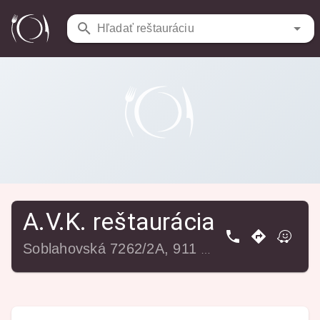
Reštaurácie
/
A.V.K. reštaurácia
Hľadať reštauráciu
A.V.K. reštaurácia
Soblahovská 7262/2A, 911 01 Trenčín, Slovensko