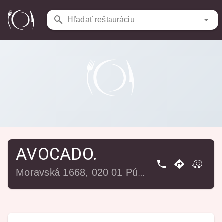
Reštaurácie
/
AVOCADO.
Hľadať reštauráciu
AVOCADO.
Moravská 1668, 020 01 Púchov, Slovensko