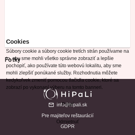
Cookies
Súbory cookie a súbory cookie tretích strán používame na
to, aby sme mohli všetko správne zobraziť a lepšie
Fotky
pochopiť, ako používate túto webovú lokalitu, aby sme
mohli zlepšiť ponúkané služby. Rozhodnutia môžete
kedykoľvek zmeniť pomocou tlačidla cookie, ktoré sa
zobrazí po vykonaní výberu na tomto banneri.
Prijať
info@hipali.sk
Pre majiteľov reštaurácií
Odmietnuť
GDPR