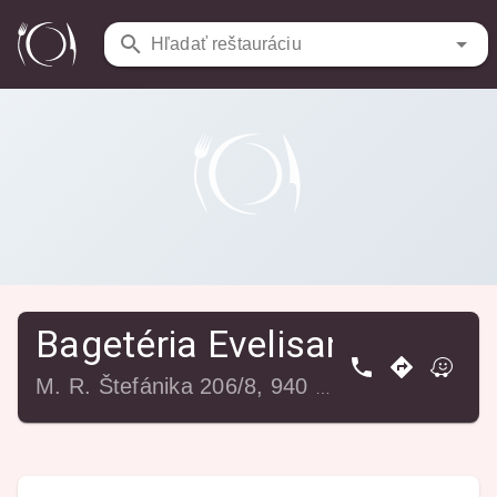
Reštaurácie
/
Bagetéria Evelisang
Hľadať reštauráciu
Bagetéria Evelisang
M. R. Štefánika 206/8, 940 02 Nové Zámky, Slovensko