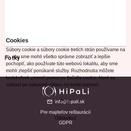
Cookies
Súbory cookie a súbory cookie tretích strán používame na
to, aby sme mohli všetko správne zobraziť a lepšie
Fotky
pochopiť, ako používate túto webovú lokalitu, aby sme
mohli zlepšiť ponúkané služby. Rozhodnutia môžete
kedykoľvek zmeniť pomocou tlačidla cookie, ktoré sa
zobrazí po vykonaní výberu na tomto banneri.
Prijať
info@hipali.sk
Pre majiteľov reštaurácií
Odmietnuť
GDPR