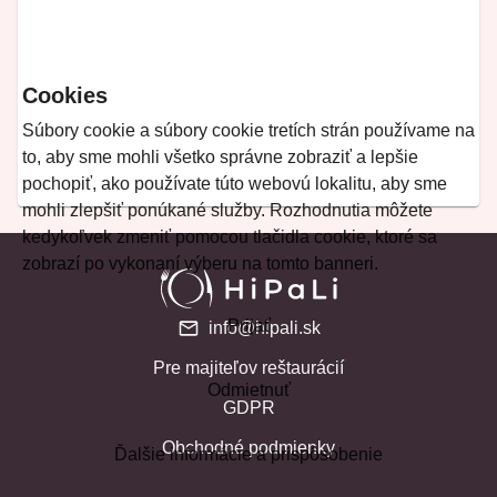
Cookies
Súbory cookie a súbory cookie tretích strán používame na
to, aby sme mohli všetko správne zobraziť a lepšie
pochopiť, ako používate túto webovú lokalitu, aby sme
mohli zlepšiť ponúkané služby. Rozhodnutia môžete
kedykoľvek zmeniť pomocou tlačidla cookie, ktoré sa
zobrazí po vykonaní výberu na tomto banneri.
Prijať
info@hipali.sk
Pre majiteľov reštaurácií
Odmietnuť
GDPR
Obchodné podmienky
Ďalšie informácie a prispôsobenie