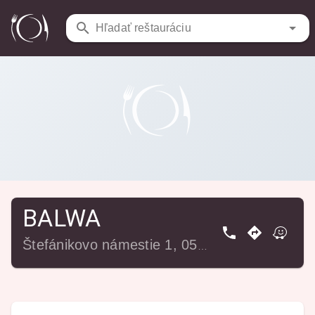
Reštaurácie
/
BALWA
Hľadať reštauráciu
BALWA
Štefánikovo námestie 1, 052 01 Spišská Nová Ves, Slovensko