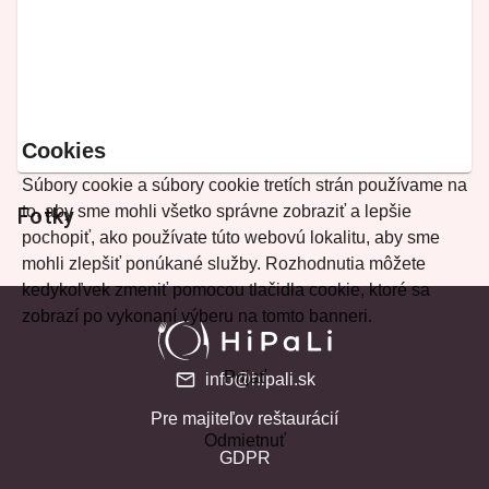
Cookies
Súbory cookie a súbory cookie tretích strán používame na
to, aby sme mohli všetko správne zobraziť a lepšie
Fotky
pochopiť, ako používate túto webovú lokalitu, aby sme
mohli zlepšiť ponúkané služby. Rozhodnutia môžete
kedykoľvek zmeniť pomocou tlačidla cookie, ktoré sa
zobrazí po vykonaní výberu na tomto banneri.
Prijať
info@hipali.sk
Pre majiteľov reštaurácií
Odmietnuť
GDPR