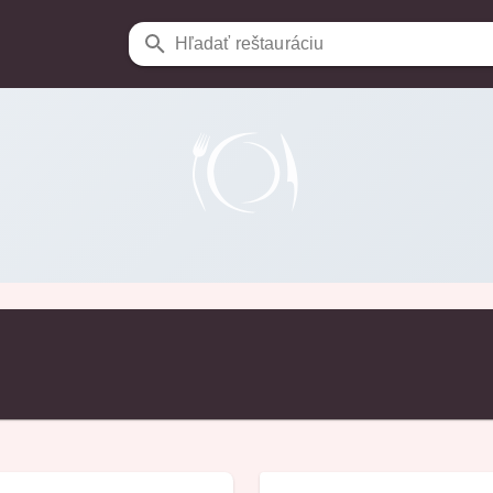
Hľadať reštauráciu