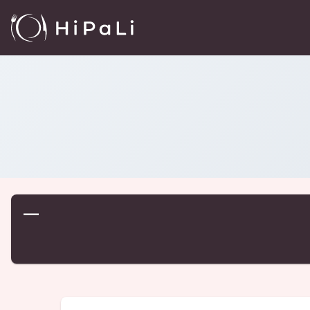
Reštaurácie
/
…
—