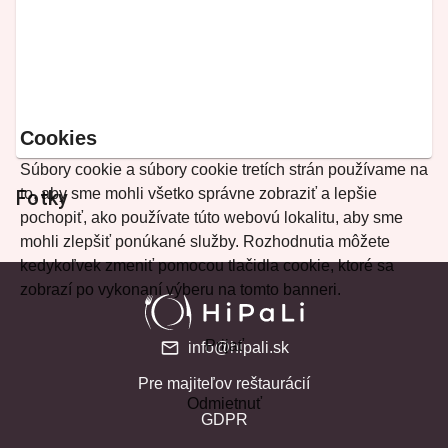
Cookies
Súbory cookie a súbory cookie tretích strán používame na
to, aby sme mohli všetko správne zobraziť a lepšie
Fotky
pochopiť, ako používate túto webovú lokalitu, aby sme
mohli zlepšiť ponúkané služby. Rozhodnutia môžete
kedykoľvek zmeniť pomocou tlačidla cookie, ktoré sa
zobrazí po vykonaní výberu na tomto banneri.
Prijať
info@hipali.sk
Pre majiteľov reštaurácií
Odmietnuť
GDPR