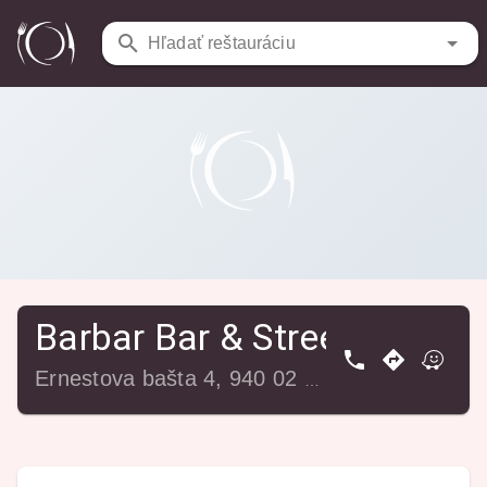
Reštaurácie
/
Barbar Bar & Street Food
Hľadať reštauráciu
Barbar Bar & Street Food
Ernestova bašta 4, 940 02 Nové Zámky, Slovensko