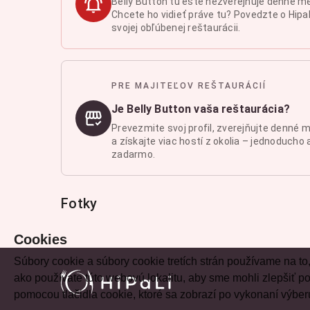
Belly Button tu ešte nezverejňuje denné m
Chcete ho vidieť práve tu? Povedzte o Hipal
svojej obľúbenej reštaurácii.
PRE MAJITEĽOV REŠTAURÁCIÍ
Je Belly Button vaša reštaurácia?
Prevezmite svoj profil, zverejňujte denné 
a získajte viac hostí z okolia – jednoducho 
zadarmo.
Fotky
Cookies
Súbory cookie a súbory cookie tretích strán používame na to
ako používate túto webovú lokalitu, aby sme mohli zlepšiť
pomocou tlačidla cookie, ktoré sa zobrazí po vykonaní výber