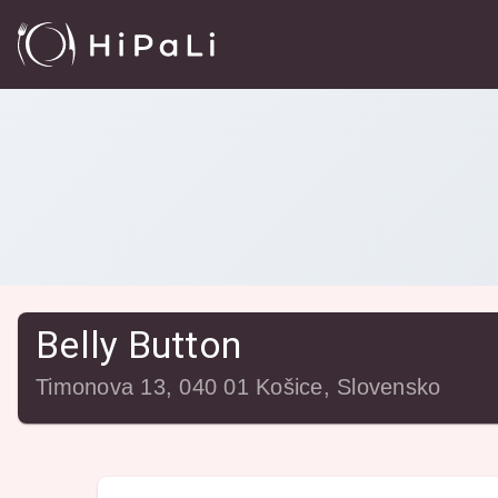
Reštaurácie
/
Belly Button
Belly Button
Timonova 13, 040 01 Košice, Slovensko