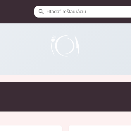
Hľadať reštauráciu