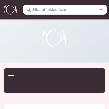
Reštaurácie
/
…
Hľadať reštauráciu
—