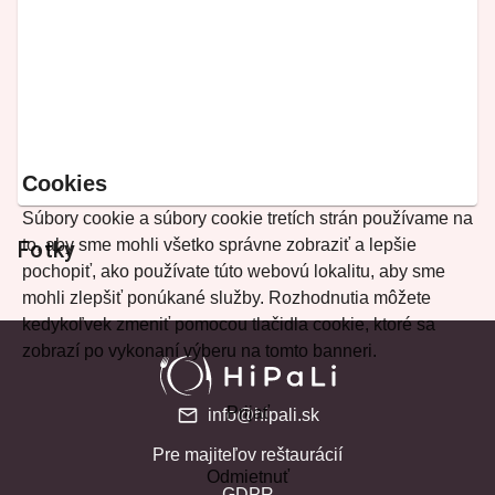
Cookies
Súbory cookie a súbory cookie tretích strán používame na
to, aby sme mohli všetko správne zobraziť a lepšie
Fotky
pochopiť, ako používate túto webovú lokalitu, aby sme
mohli zlepšiť ponúkané služby. Rozhodnutia môžete
kedykoľvek zmeniť pomocou tlačidla cookie, ktoré sa
zobrazí po vykonaní výberu na tomto banneri.
Prijať
info@hipali.sk
Pre majiteľov reštaurácií
Odmietnuť
GDPR