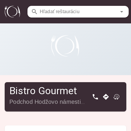
Reštaurácie
/
Bistro Gourmet
Hľadať reštauráciu
Bistro Gourmet
Podchod Hodžovo námestie 2, 811 06 Bratislava-Staré Mesto, Slovensko