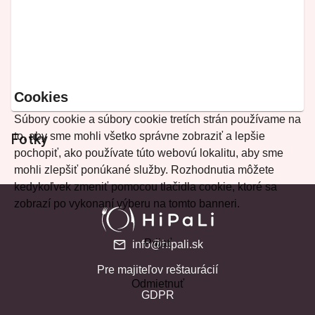
Cookies
Súbory cookie a súbory cookie tretích strán používame na
to, aby sme mohli všetko správne zobraziť a lepšie
Fotky
pochopiť, ako používate túto webovú lokalitu, aby sme
mohli zlepšiť ponúkané služby. Rozhodnutia môžete
kedykoľvek zmeniť pomocou tlačidla cookie, ktoré sa
zobrazí po vykonaní výberu na tomto banneri.
Prijať
info@hipali.sk
Pre majiteľov reštaurácií
Odmietnuť
GDPR