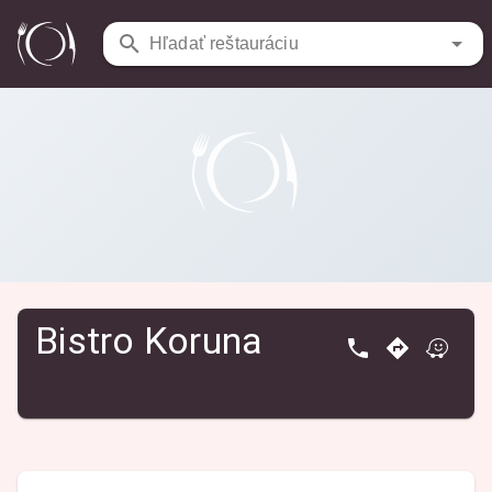
Reštaurácie
/
Bistro Koruna
Hľadať reštauráciu
Bistro Koruna