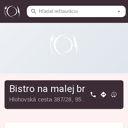
Reštaurácie
/
Bistro na malej breze Nemčice
Hľadať reštauráciu
Bistro na malej breze Nemč
Hlohovská cesta 387/28, 955 01 Nemčice, Slovensko