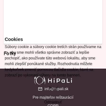
Cookies
Súbory cookie a súbory cookie tretích strán používame na
to, aby sme mohli všetko správne zobraziť a lepšie
Fotky
pochopiť, ako používate túto webovú lokalitu, aby sme
mohli zlepšiť ponúkané služby. Rozhodnutia môžete
kedykoľvek zmeniť pomocou tlačidla cookie, ktoré sa
zobrazí po vykonaní výberu na tomto banneri.
Prijať
info@hipali.sk
Pre majiteľov reštaurácií
Odmietnuť
GDPR