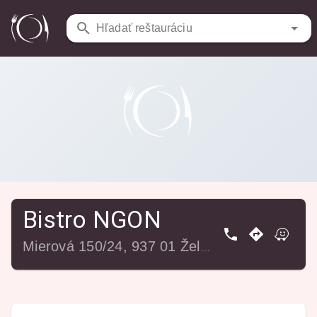
Reštaurácie
/
Bistro NGON
Hľadať reštauráciu
Bistro NGON
Mierová 150/24, 937 01 Želiezovce, Slovensko