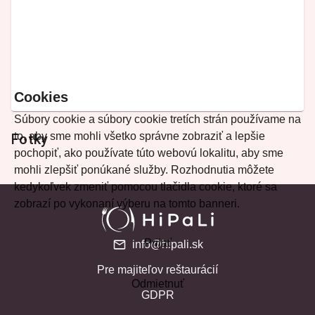
Cookies
Súbory cookie a súbory cookie tretích strán používame na
to, aby sme mohli všetko správne zobraziť a lepšie
Fotky
pochopiť, ako používate túto webovú lokalitu, aby sme
mohli zlepšiť ponúkané služby. Rozhodnutia môžete
kedykoľvek zmeniť pomocou tlačidla cookie, ktoré sa
zobrazí po vykonaní výberu na tomto banneri.
Prijať
info@hipali.sk
Pre majiteľov reštaurácií
Odmietnuť
GDPR