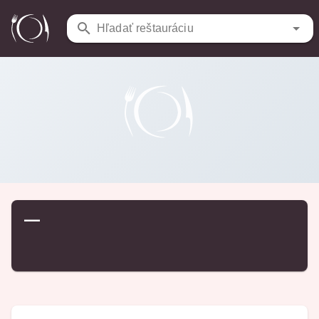
Reštaurácie
/
…
Hľadať reštauráciu
—