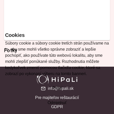
Cookies
Súbory cookie a súbory cookie tretích strán používame na
to, aby sme mohli všetko správne zobraziť a lepšie
Fotky
pochopiť, ako používate túto webovú lokalitu, aby sme
mohli zlepšiť ponúkané služby. Rozhodnutia môžete
kedykoľvek zmeniť pomocou tlačidla cookie, ktoré sa
zobrazí po vykonaní výberu na tomto banneri.
Prijať
info@hipali.sk
Pre majiteľov reštaurácií
Odmietnuť
GDPR