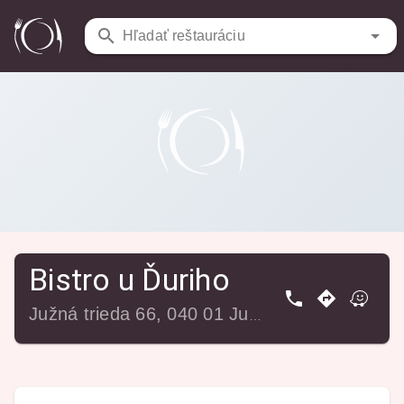
Reštaurácie
/
Bistro u Ďuriho
Hľadať reštauráciu
Bistro u Ďuriho
Južná trieda 66, 040 01 Juh, Slovensko