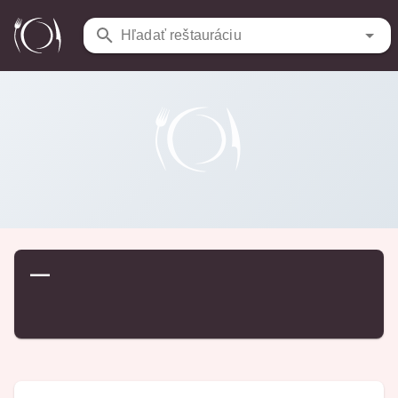
Reštaurácie
/
…
Hľadať reštauráciu
—