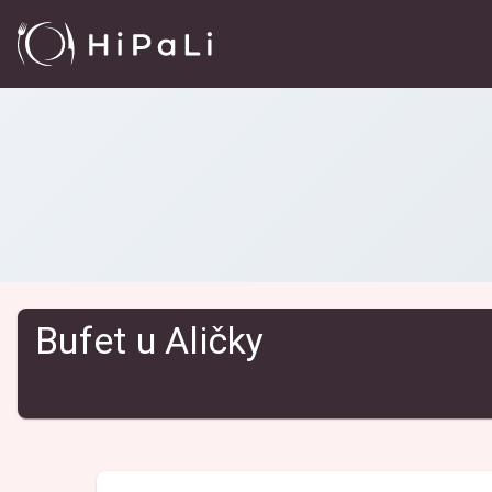
Reštaurácie
/
Bufet u Aličky
Bufet u Aličky