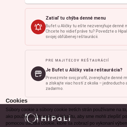
Zatiaľ tu chýba denné menu
Bufet u Aličky tu ešte nezverejňuje denné 
Chcete ho vidieť práve tu? Povedzte o Hipal
svojej obľúbenej reštaurácii.
PRE MAJITEĽOV REŠTAURÁCIÍ
Je Bufet u Aličky vaša reštaurácia?
Prevezmite svoj profil, zverejňujte denné 
a získajte viac hostí z okolia – jednoducho 
zadarmo.
Cookies
Súbory cookie a súbory cookie tretích strán používame na to
ako používate túto webovú lokalitu, aby sme mohli zlepšiť
pomocou tlačidla cookie, ktoré sa zobrazí po vykonaní výber