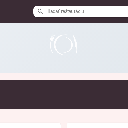
Hľadať reštauráciu