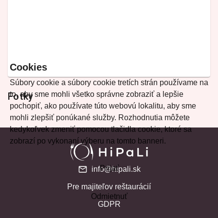
Cookies
Súbory cookie a súbory cookie tretích strán používame na
to, aby sme mohli všetko správne zobraziť a lepšie
Fotky
pochopiť, ako používate túto webovú lokalitu, aby sme
mohli zlepšiť ponúkané služby. Rozhodnutia môžete
kedykoľvek zmeniť pomocou tlačidla cookie, ktoré sa
zobrazí po vykonaní výberu na tomto banneri.
Prijať
info@hipali.sk
Pre majiteľov reštaurácií
Odmietnuť
GDPR