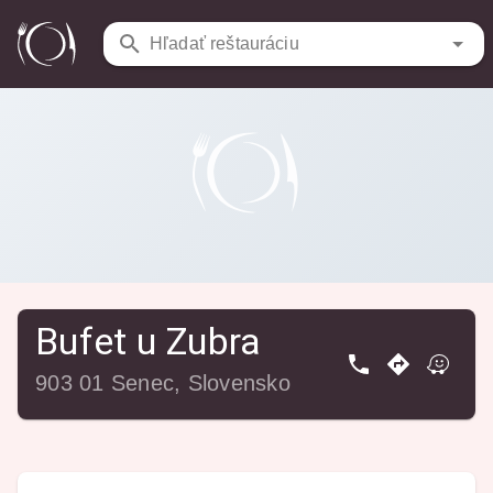
Reštaurácie
/
Bufet u Zubra
Hľadať reštauráciu
Bufet u Zubra
903 01 Senec, Slovensko