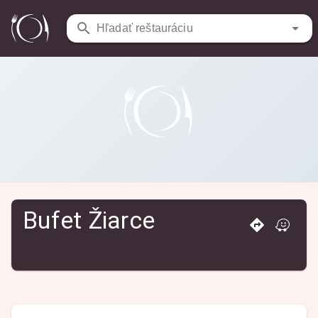
Reštaurácie
/
Bufet Žiarce
Hľadať reštauráciu
Bufet Žiarce