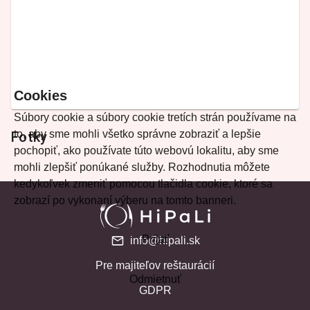
Cookies
Súbory cookie a súbory cookie tretích strán používame na
to, aby sme mohli všetko správne zobraziť a lepšie
Fotky
pochopiť, ako používate túto webovú lokalitu, aby sme
mohli zlepšiť ponúkané služby. Rozhodnutia môžete
kedykoľvek zmeniť pomocou tlačidla cookie, ktoré sa
zobrazí po vykonaní výberu na tomto banneri.
Prijať
info@hipali.sk
Pre majiteľov reštaurácií
Odmietnuť
GDPR