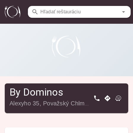
Reštaurácie
/
By Dominos
Hľadať reštauráciu
By Dominos
Alexyho 35, Považský Chlmec, 010 03 Žilina, Slovensko