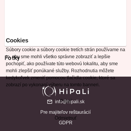
Cookies
Súbory cookie a súbory cookie tretích strán používame na
to, aby sme mohli všetko správne zobraziť a lepšie
Fotky
pochopiť, ako používate túto webovú lokalitu, aby sme
mohli zlepšiť ponúkané služby. Rozhodnutia môžete
kedykoľvek zmeniť pomocou tlačidla cookie, ktoré sa
zobrazí po vykonaní výberu na tomto banneri.
Prijať
info@hipali.sk
Pre majiteľov reštaurácií
Odmietnuť
GDPR