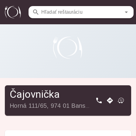
Reštaurácie
/
Čajovnička
Hľadať reštauráciu
Čajovnička
Horná 111/65, 974 01 Banská Bystrica, Slovensko