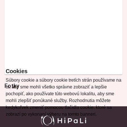
Cookies
Súbory cookie a súbory cookie tretích strán používame na
Fotky
to, aby sme mohli všetko správne zobraziť a lepšie
pochopiť, ako používate túto webovú lokalitu, aby sme
mohli zlepšiť ponúkané služby. Rozhodnutia môžete
kedykoľvek zmeniť pomocou tlačidla cookie, ktoré sa
zobrazí po vykonaní výberu na tomto banneri.