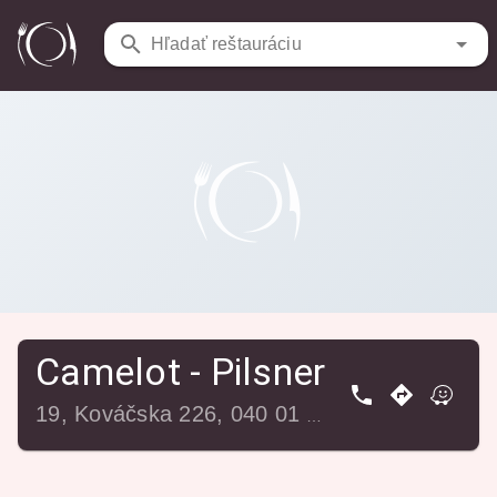
Camelot - Pilsner pub & Medieval
Hľadať reštauráciu
Reštaurácie
/
restaurant
Camelot - Pilsner pub & Me
19, Kováčska 226, 040 01 Staré Mesto, Slovensko