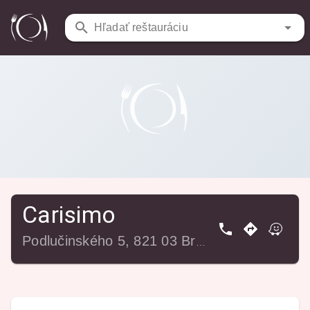
Reštaurácie
/
Carisimo
Hľadať reštauráciu
Carisimo
Podlučinského 5, 821 03 Bratislava-Ružinov, Slovensko