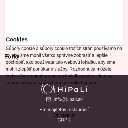
Cookies
Súbory cookie a súbory cookie tretích strán používame na
to, aby sme mohli všetko správne zobraziť a lepšie
Fotky
pochopiť, ako používate túto webovú lokalitu, aby sme
mohli zlepšiť ponúkané služby. Rozhodnutia môžete
kedykoľvek zmeniť pomocou tlačidla cookie, ktoré sa
zobrazí po vykonaní výberu na tomto banneri.
Prijať
info@hipali.sk
Pre majiteľov reštaurácií
Odmietnuť
GDPR