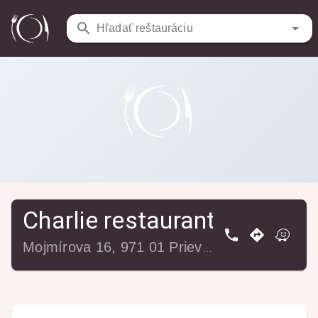
Reštaurácie
/
Charlie restaurant pizza pub
Hľadať reštauráciu
Charlie restaurant pizza pu
Mojmírova 16, 971 01 Prievidza, Slovensko