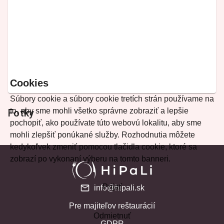
Cookies
Súbory cookie a súbory cookie tretích strán používame na
to, aby sme mohli všetko správne zobraziť a lepšie
Fotky
pochopiť, ako používate túto webovú lokalitu, aby sme
mohli zlepšiť ponúkané služby. Rozhodnutia môžete
kedykoľvek zmeniť pomocou tlačidla cookie, ktoré sa
zobrazí po vykonaní výberu na tomto banneri.
Prijať
info@hipali.sk
Pre majiteľov reštaurácií
Odmietnuť
GDPR