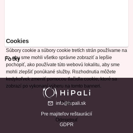
Cookies
Súbory cookie a súbory cookie tretích strán používame na
to, aby sme mohli všetko správne zobraziť a lepšie
Fotky
pochopiť, ako používate túto webovú lokalitu, aby sme
mohli zlepšiť ponúkané služby. Rozhodnutia môžete
kedykoľvek zmeniť pomocou tlačidla cookie, ktoré sa
zobrazí po vykonaní výberu na tomto banneri.
Prijať
info@hipali.sk
Pre majiteľov reštaurácií
Odmietnuť
GDPR