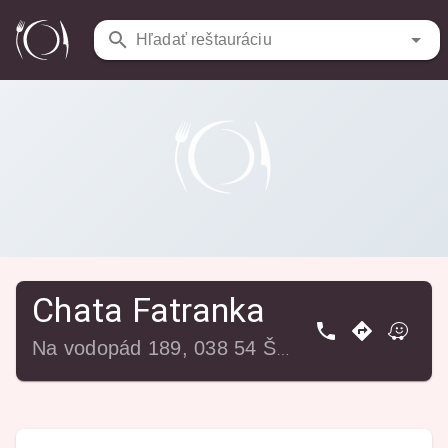
Reštaurácie
/
Chata Fatranka
Hľadať reštauráciu
Chata Fatranka
Na vodopád 189, 038 54 Šútovo, Slovensko