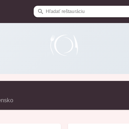
Hľadať reštauráciu
ensko