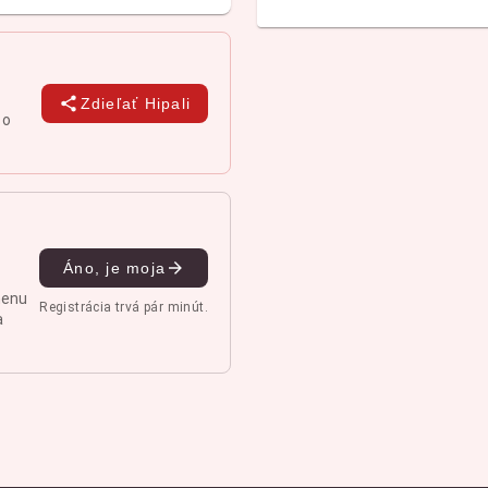
Zdieľať Hipali
 o
Áno, je moja
menu
Registrácia trvá pár minút.
a