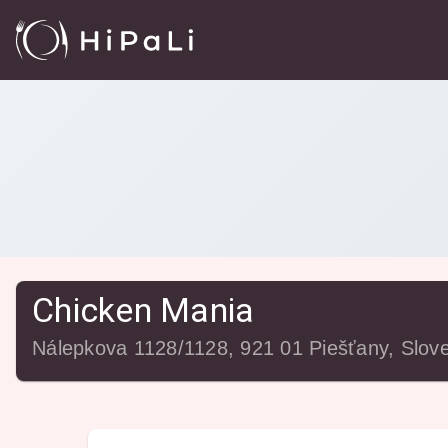
Reštaurácie
/
Chicken Mania
Chicken Mania
Nálepkova 1128/1128, 921 01 Piešťany, Slov