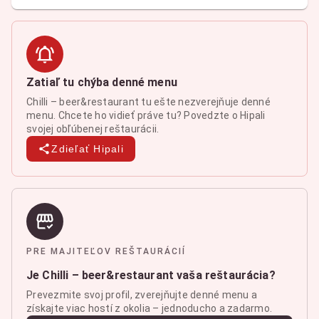
Zatiaľ tu chýba denné menu
Chilli – beer&restaurant tu ešte nezverejňuje denné
menu. Chcete ho vidieť práve tu? Povedzte o Hipali
svojej obľúbenej reštaurácii.
Zdieľať Hipali
PRE MAJITEĽOV REŠTAURÁCIÍ
Je Chilli – beer&restaurant vaša reštaurácia?
Prevezmite svoj profil, zverejňujte denné menu a
získajte viac hostí z okolia – jednoducho a zadarmo.