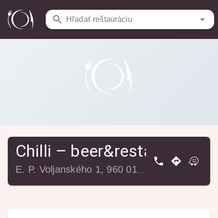
Reštaurácie
/
Chilli – beer&restaurant
Hľadať reštauráciu
Chilli – beer&restaurant
E. P. Voljanského 1, 960 01 Zvolen-Tepličky, Slovensko