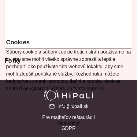
Cookies
Súbory cookie a súbory cookie tretích strán používame na
to, aby sme mohli všetko správne zobraziť a lepšie
Fotky
pochopiť, ako používate túto webovú lokalitu, aby sme
mohli zlepšiť ponúkané služby. Rozhodnutia môžete
kedykoľvek zmeniť pomocou tlačidla cookie, ktoré sa
zobrazí po vykonaní výberu na tomto banneri.
Prijať
info@hipali.sk
Pre majiteľov reštaurácií
Odmietnuť
GDPR