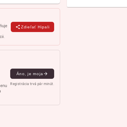
jňuje
Zdieľať Hipali
ii.
Áno, je moja
Registrácia trvá pár minút.
menu
a