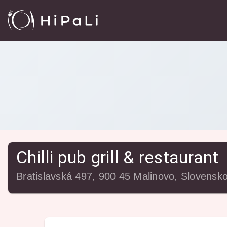
Reštaurácie
/
Chilli pub grill & restaurant
Chilli pub grill & restaurant
Bratislavská 497, 900 45 Malinovo, Slovensk