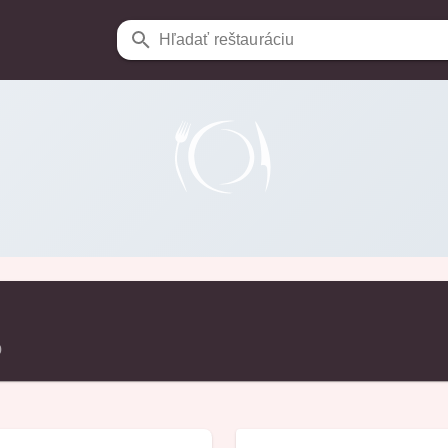
Hľadať reštauráciu
o