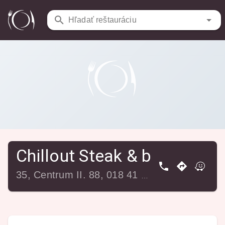
Reštaurácie
/
Chillout Steak & bar
Hľadať reštauráciu
Chillout Steak & bar
35, Centrum II. 88, 018 41 Dubnica nad Váhom, Slovensko