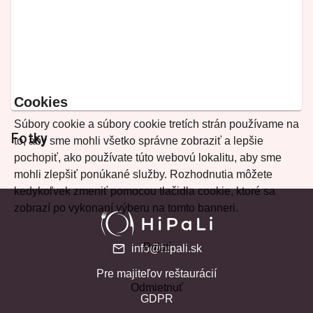
Cookies
Súbory cookie a súbory cookie tretích strán používame na
Fotky
to, aby sme mohli všetko správne zobraziť a lepšie
pochopiť, ako používate túto webovú lokalitu, aby sme
mohli zlepšiť ponúkané služby. Rozhodnutia môžete
kedykoľvek zmeniť pomocou tlačidla cookie, ktoré sa
zobrazí po vykonaní výberu na tomto banneri.
Prijať
info@hipali.sk
Pre majiteľov reštaurácií
Odmietnuť
GDPR