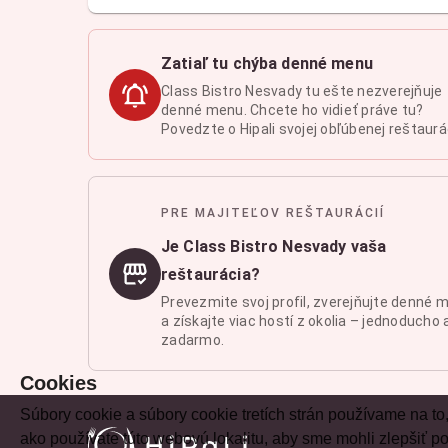
Zatiaľ tu chýba denné menu
Class Bistro Nesvady tu ešte nezverejňuje
denné menu. Chcete ho vidieť práve tu?
Povedzte o Hipali svojej obľúbenej reštaurác
PRE MAJITEĽOV REŠTAURÁCIÍ
Je Class Bistro Nesvady vaša
reštaurácia?
Prevezmite svoj profil, zverejňujte denné 
a získajte viac hostí z okolia – jednoducho 
zadarmo.
Cookies
Súbory cookie a súbory cookie tretích strán používame na to
ako používate túto webovú lokalitu, aby sme mohli zlepšiť