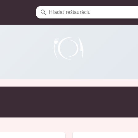
Hľadať reštauráciu