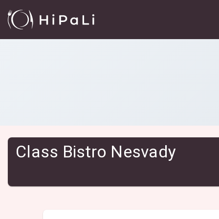
Reštaurácie
/
Class Bistro Nesvady
Class Bistro Nesvady