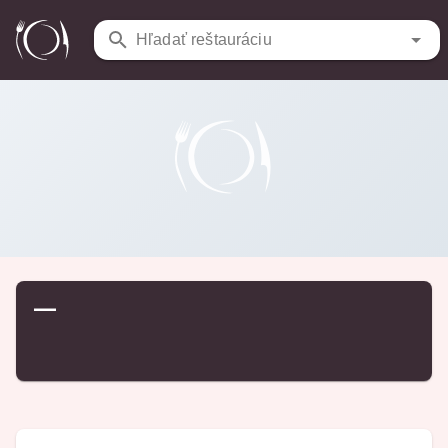
Reštaurácie
/
…
Hľadať reštauráciu
—