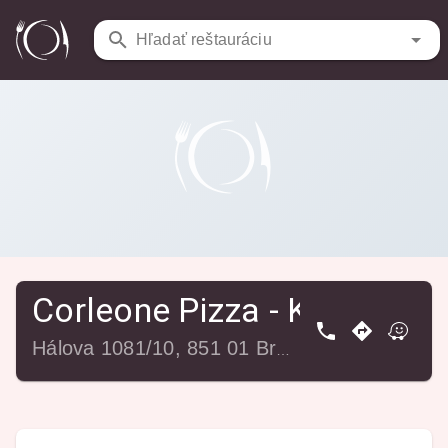
Reštaurácie
/
Corleone Pizza - Kamenica Pub
Hľadať reštauráciu
Corleone Pizza - Kamenica
Hálova 1081/10, 851 01 Bratislava - Petržalka-Petržalka, Slovensko