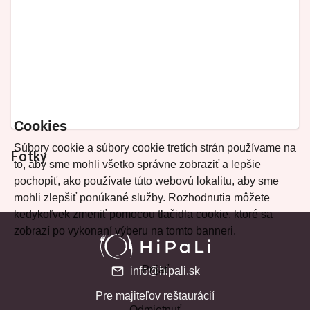
Cookies
Súbory cookie a súbory cookie tretích strán používame na
Fotky
to, aby sme mohli všetko správne zobraziť a lepšie
pochopiť, ako používate túto webovú lokalitu, aby sme
mohli zlepšiť ponúkané služby. Rozhodnutia môžete
kedykoľvek zmeniť pomocou tlačidla cookie, ktoré sa
zobrazí po vykonaní výberu na tomto banneri.
Prijať
info@hipali.sk
Pre majiteľov reštaurácií
Odmietnuť