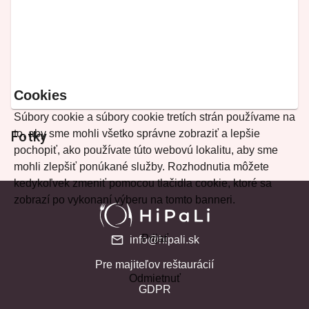
Cookies
Súbory cookie a súbory cookie tretích strán používame na
to, aby sme mohli všetko správne zobraziť a lepšie
Fotky
pochopiť, ako používate túto webovú lokalitu, aby sme
mohli zlepšiť ponúkané služby. Rozhodnutia môžete
kedykoľvek zmeniť pomocou tlačidla cookie, ktoré sa
zobrazí po vykonaní výberu na tomto banneri.
Prijať
info@hipali.sk
Pre majiteľov reštaurácií
Odmietnuť
GDPR