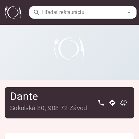
Reštaurácie
/
Dante
Hľadať reštauráciu
Dante
Sokolská 80, 908 72 Závod, Slovensko