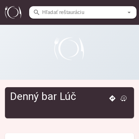
Reštaurácie
/
Denný bar Lúč
Hľadať reštauráciu
Denný bar Lúč