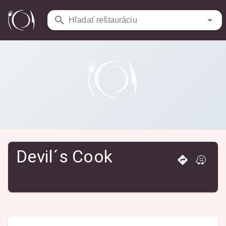
Reštaurácie
/
Devil´s Cook
Hľadať reštauráciu
Devil´s Cook