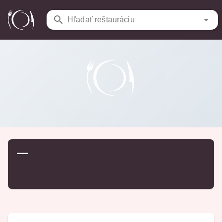
Reštaurácie
/
…
Hľadať reštauráciu
—